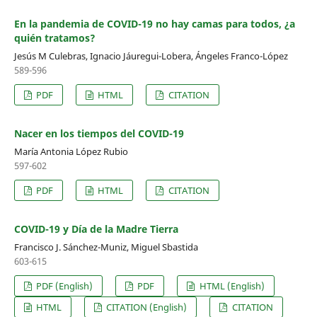
En la pandemia de COVID-19 no hay camas para todos, ¿a
quién tratamos?
Jesús M Culebras, Ignacio Jáuregui-Lobera, Ángeles Franco-López
589-596
PDF
HTML
CITATION
Nacer en los tiempos del COVID-19
María Antonia López Rubio
597-602
PDF
HTML
CITATION
COVID-19 y Día de la Madre Tierra
Francisco J. Sánchez-Muniz, Miguel Sbastida
603-615
PDF (English)
PDF
HTML (English)
HTML
CITATION (English)
CITATION