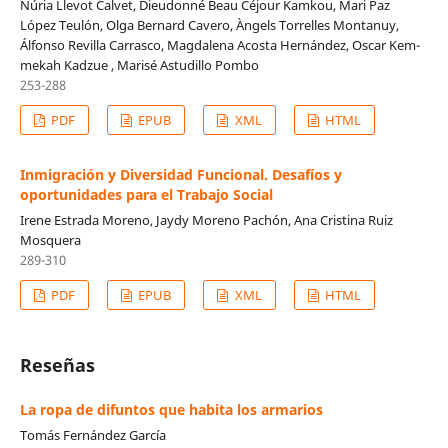
Núria Llevot Calvet, Dieudonné Beau Céjour Kamkou, Mari Paz
López Teulón, Olga Bernard Cavero, Àngels Torrelles Montanuy,
Álfonso Revilla Carrasco, Magdalena Acosta Hernández, Oscar Kem-
mekah Kadzue , Marisé Astudillo Pombo
253-288
PDF
EPUB
XML
HTML
Inmigración y Diversidad Funcional. Desafíos y
oportunidades para el Trabajo Social
Irene Estrada Moreno, Jaydy Moreno Pachón, Ana Cristina Ruiz
Mosquera
289-310
PDF
EPUB
XML
HTML
Reseñas
La ropa de difuntos que habita los armarios
Tomás Fernández García