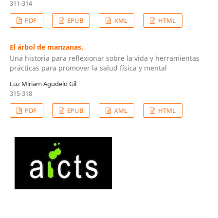
311-314
PDF
EPUB
XML
HTML
El árbol de manzanas.
Una historia para reflexionar sobre la vida y herramientas
prácticas para promover la salud física y mental
Luz Miriam Agudelo Gil
315-318
PDF
EPUB
XML
HTML