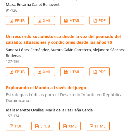
Maza, Encarna Canet Benavent
91-126
EPUB
XML
HTML
PDF
Un recorrido sociohistórico desde la voz del peonado del
calzado: situaciones y condiciones desde los años 70
Sandra López Fernández, Aurora Galán Carretero, Alejandro Sánchez
Rodenas
127-156
EPUB
XML
HTML
PDF
Explorando el Mundo a través del juego.
Estrategias Lúdicas para el Desarrollo Infantil en República
Dominicana.
Idalia Merette Ovalles, María de la Paz Peña Garcia
157-174
PDF
EPUB
XML
HTML