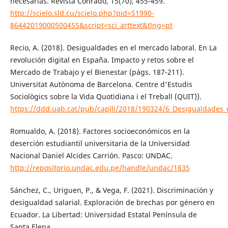
necesarias. Revista Conrado, 15(70), 455-459.
http://scielo.sld.cu/scielo.php?pid=S1990-
86442019000500455&script=sci_arttext&tlng=pt
Recio, A. (2018). Desigualdades en el mercado laboral. En La
revolución digital en España. Impacto y retos sobre el
Mercado de Trabajo y el Bienestar (págs. 187-211).
Universitat Autònoma de Barcelona. Centre d'Estudis
Sociològics sobre la Vida Quotidiana i el Treball (QUIT)).
https://ddd.uab.cat/pub/caplli/2018/190324/6_Desigualdades_
Romualdo, A. (2018). Factores socioeconómicos en la
deserción estudiantil universitaria de la Universidad
Nacional Daniel Alcides Carrión. Pasco: UNDAC.
http://repositorio.undac.edu.pe/handle/undac/1835
Sánchez, C., Uriguen, P., & Vega, F. (2021). Discriminación y
desigualdad salarial. Exploración de brechas por género en
Ecuador. La Libertad: Universidad Estatal Península de
Santa Elena.