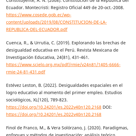
Constituyente, A. N. (2008). Constitución de la República del
Ecuador. Montecristi: Registro Oficial 449 de 20-oct.-2008.
https://www.cosede.gob.ec/wp-
content/uploads/2019/08/CONSTITUCION-DE-LA-
REPUBLICA-DEL-ECUADOR.pdf
Cuenca, R., & Urrutia, C. (2019). Explorando las brechas de
desigualdad educativa en el Perú. Revista Mexicana de
Investigación Educativa, 24(81), 431-461.
https://www.scielo.org.mx/pdf/rmie/v24n81/1405-6666-
rmie-24-81-431.pdf
Estévez Leston, B. (2022). Desigualdades espaciales en el
logro educativo al momento del primer empleo. Estudios
sociológicos, XL(120), 789-823.
https://doi.org/10.24201/es.2022v40n120.2168
DOI:
https://doi.org/10.24201/es.2022v40n120.2168
Finol de Franco, M., & Vera Solórzano, J. (2020). Paradigmas,
enfoques y métodos de investigación: análisis teórico.