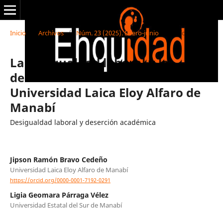
Inicio
/
Archivos
/
Núm. 23 (2025). Enero-junio
/
Artículos
La desigualdad laboral y la
deserción académica en la
Universidad Laica Eloy Alfaro de
Manabí
Desigualdad laboral y deserción académica
Jipson Ramón Bravo Cedeño
Universidad Laica Eloy Alfaro de Manabí
https://orcid.org/0000-0001-7192-0291
Ligia Geomara Párraga Vélez
Universidad Estatal del Sur de Manabí