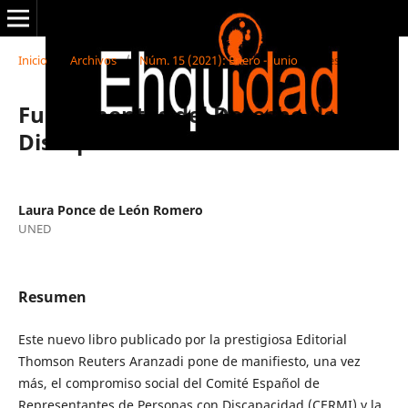
Inicio
/
Archivos
/
Núm. 15 (2021): Enero - Junio
/
Reseñas
Fundamentos del Derecho de la
Discapacidad
Laura Ponce de León Romero
UNED
Resumen
Este nuevo libro publicado por la prestigiosa Editorial
Thomson Reuters Aranzadi pone de manifiesto, una vez
más, el compromiso social del Comité Español de
Representantes de Personas con Discapacidad (CERMI) y la