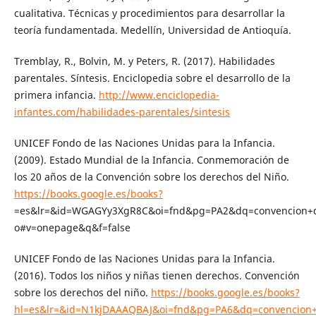
cualitativa. Técnicas y procedimientos para desarrollar la
teoría fundamentada. Medellín, Universidad de Antioquía.
Tremblay, R., Bolvin, M. y Peters, R. (2017). Habilidades
parentales. Síntesis. Enciclopedia sobre el desarrollo de la
primera infancia.
http://www.enciclopedia-
infantes.com/habilidades-parentales/sintesis
UNICEF Fondo de las Naciones Unidas para la Infancia.
(2009). Estado Mundial de la Infancia. Conmemoración de
los 20 años de la Convención sobre los derechos del Niño.
https://books.google.es/books?
=es&lr=&id=WGAGYy3XgR8C&oi=fnd&pg=PA2&dq=convencion+d
o#v=onepage&q&f=false
UNICEF Fondo de las Naciones Unidas para la Infancia.
(2016). Todos los niños y niñas tienen derechos. Convención
sobre los derechos del niño.
https://books.google.es/books?
hl=es&lr=&id=N1kjDAAAQBAJ&oi=fnd&pg=PA6&dq=convencion