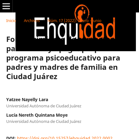
Inicio
/
Archivos
/
Núm. 17 (2022): Enero - Junio
/
Artículos
Fortalecimiento de competencias
parentales y apego: propuesta de
programa psicoeducativo para
padres y madres de familia en
Ciudad Juárez
Yatzee Nayelly Lara
Universidad Autónoma de Ciudad Juárez
Lucía Nereth Quintana Moye
Universidad Autónoma de Ciudad Juárez
DOI:
https://doi.org/10.15257/ehquidad.2022.0002