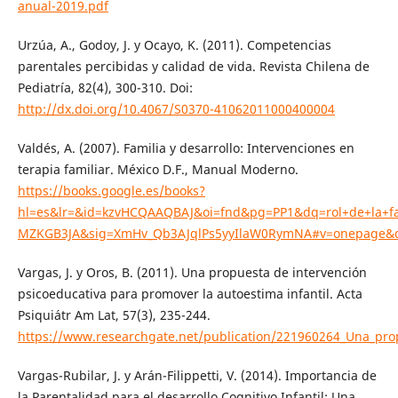
anual-2019.pdf
Urzúa, A., Godoy, J. y Ocayo, K. (2011). Competencias
parentales percibidas y calidad de vida. Revista Chilena de
Pediatría, 82(4), 300-310. Doi:
http://dx.doi.org/10.4067/S0370-41062011000400004
Valdés, A. (2007). Familia y desarrollo: Intervenciones en
terapia familiar. México D.F., Manual Moderno.
https://books.google.es/books?
hl=es&lr=&id=kzvHCQAAQBAJ&oi=fnd&pg=PP1&dq=rol+de+la+fam
MZKGB3JA&sig=XmHv_Qb3AJqlPs5yyIlaW0RymNA#v=onepage&q=
Vargas, J. y Oros, B. (2011). Una propuesta de intervención
psicoeducativa para promover la autoestima infantil. Acta
Psiquiátr Am Lat, 57(3), 235-244.
https://www.researchgate.net/publication/221960264_Una_prop
Vargas-Rubilar, J. y Arán-Filippetti, V. (2014). Importancia de
la Parentalidad para el desarrollo Cognitivo Infantil: Una