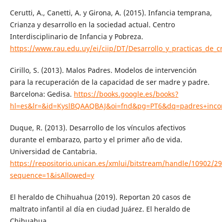
Cerutti, A., Canetti, A. y Girona, A. (2015). Infancia temprana,
Crianza y desarrollo en la sociedad actual. Centro
Interdisciplinario de Infancia y Pobreza.
https://www.rau.edu.uy/ei/ciip/DT/Desarrollo_y_practicas_de_c
Cirillo, S. (2013). Malos Padres. Modelos de intervención
para la recuperación de la capacidad de ser madre y padre.
Barcelona: Gedisa.
https://books.google.es/books?
hl=es&lr=&id=KyslBQAAQBAJ&oi=fnd&pg=PT6&dq=padres+inco
Duque, R. (2013). Desarrollo de los vínculos afectivos
durante el embarazo, parto y el primer año de vida.
Universidad de Cantabria.
https://repositorio.unican.es/xmlui/bitstream/handle/1090
sequence=1&isAllowed=y
El heraldo de Chihuahua (2019). Reportan 20 casos de
maltrato infantil al día en ciudad Juárez. El heraldo de
Chihuahua.