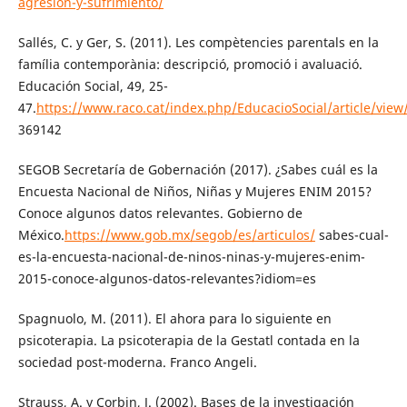
agresion-y-sufrimiento/
Sallés, C. y Ger, S. (2011). Les compètencies parentals en la
família contemporània: descripció, promoció i avaluació.
Educación Social, 49, 25-
47.
https://www.raco.cat/index.php/EducacioSocial/article/view
369142
SEGOB Secretaría de Gobernación (2017). ¿Sabes cuál es la
Encuesta Nacional de Niños, Niñas y Mujeres ENIM 2015?
Conoce algunos datos relevantes. Gobierno de
México.
https://www.gob.mx/segob/es/articulos/
sabes-cual-
es-la-encuesta-nacional-de-ninos-ninas-y-mujeres-enim-
2015-conoce-algunos-datos-relevantes?idiom=es
Spagnuolo, M. (2011). El ahora para lo siguiente en
psicoterapia. La psicoterapia de la Gestatl contada en la
sociedad post-moderna. Franco Angeli.
Strauss, A. y Corbin, J. (2002). Bases de la investigación