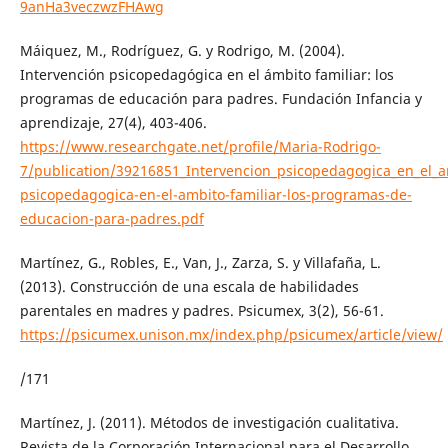
9anHa3veczwzFHAwg
Máiquez, M., Rodríguez, G. y Rodrigo, M. (2004).
Intervención psicopedagógica en el ámbito familiar: los
programas de educación para padres. Fundación Infancia y
aprendizaje, 27(4), 403-406.
https://www.researchgate.net/profile/Maria-Rodrigo-
7/publication/39216851_Intervencion_psicopedagogica_en_el_
psicopedagogica-en-el-ambito-familiar-los-programas-de-
educacion-para-padres.pdf
Martínez, G., Robles, E., Van, J., Zarza, S. y Villafaña, L.
(2013). Construcción de una escala de habilidades
parentales en madres y padres. Psicumex, 3(2), 56-61.
https://psicumex.unison.mx/index.php/psicumex/article/view/
/171
Martínez, J. (2011). Métodos de investigación cualitativa.
Revista de la Corporación Internacional para el Desarrollo