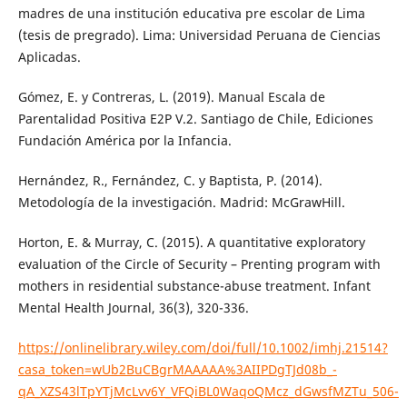
madres de una institución educativa pre escolar de Lima
(tesis de pregrado). Lima: Universidad Peruana de Ciencias
Aplicadas.
Gómez, E. y Contreras, L. (2019). Manual Escala de
Parentalidad Positiva E2P V.2. Santiago de Chile, Ediciones
Fundación América por la Infancia.
Hernández, R., Fernández, C. y Baptista, P. (2014).
Metodología de la investigación. Madrid: McGrawHill.
Horton, E. & Murray, C. (2015). A quantitative exploratory
evaluation of the Circle of Security – Prenting program with
mothers in residential substance-abuse treatment. Infant
Mental Health Journal, 36(3), 320-336.
https://onlinelibrary.wiley.com/doi/full/10.1002/imhj.21514?
casa_token=wUb2BuCBgrMAAAAA%3AIIPDgTJd08b_-
qA_XZS43lTpYTjMcLvv6Y_VFQiBL0WaqoQMcz_dGwsfMZTu_506-