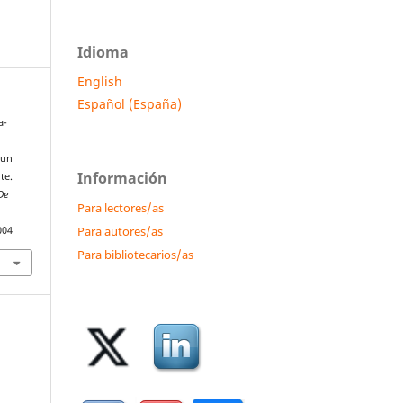
Idioma
English
Español (España)
a-
 un
Información
te.
De
Para lectores/as
Para autores/as
004
Para bibliotecarios/as