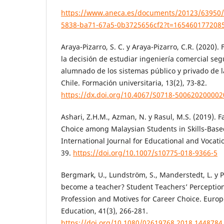
https://www.aneca.es/documents/20123/63950/li
5838-ba71-67a5-0b3725656cf2?t=165460177208
Araya-Pizarro, S. C. y Araya-Pizarro, C.R. (2020).
la decisión de estudiar ingeniería comercial seg
alumnado de los sistemas público y privado de 
Chile. Formación universitaria, 13(2), 73-82.
https://dx.doi.org/10.4067/S0718-50062020000
Ashari, Z.H.M., Azman, N. y Rasul, M.S. (2019). F
Choice among Malaysian Students in Skills-Based
International Journal for Educational and Vocati
39.
https://doi.org/10.1007/s10775-018-9366-5
Bergmark, U., Lundström, S., Manderstedt, L. y P
become a teacher? Student Teachers’ Perception
Profession and Motives for Career Choice. Europ
Education, 41(3), 266-281.
https://doi.org/10.1080/02619768.2018.1448784