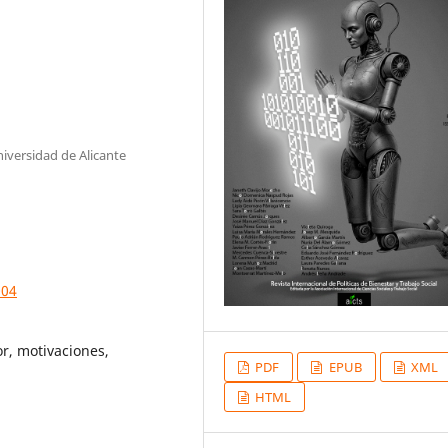
niversidad de Alicante
004
or, motivaciones,
PDF
EPUB
XML
HTML