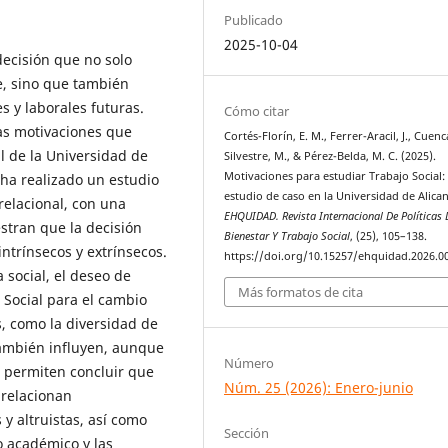
Publicado
2025-10-04
decisión que no solo
e, sino que también
s y laborales futuras.
Cómo citar
las motivaciones que
Cortés-Florín, E. M., Ferrer-Aracil, J., Cuenc
l de la Universidad de
Silvestre, M., & Pérez-Belda, M. C. (2025).
Motivaciones para estudiar Trabajo Social:
e ha realizado un estudio
estudio de caso en la Universidad de Alican
relacional, con una
EHQUIDAD. Revista Internacional De Políticas 
stran que la decisión
Bienestar Y Trabajo Social
, (25), 105–138.
ntrínsecos y extrínsecos.
https://doi.org/10.15257/ehquidad.2026.0
 social, el deseo de
Más formatos de cita
o Social para el cambio
, como la diversidad de
 también influyen, aunque
Número
 permiten concluir que
Núm. 25 (2026): Enero-junio
 relacionan
 y altruistas, así como
Sección
o académico y las