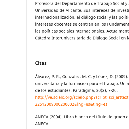
Profesora del Departamento de Trabajo Social y S
Universidad de Alicante. Sus intereses de invest
internacionalización, el diálogo social y las polít
intereses docentes se centran en los Fundamento
las políticas sociales nternacionales. Actualment
Cátedra Interuniversitaria de Diálogo Social en 
Citas
Álvarez, P. R., González, M. C. y López, D. (2009
universitaria y la formación para el trabajo: Un 
de los estudiantes. Paradígma, 30(2), 7-20.
http://ve.scielo.org/scielo.php?script=sci_artte
22512009000200002&lng=es&tlng=es
ANECA (2004). Libro blanco del título de grado e
ANECA.