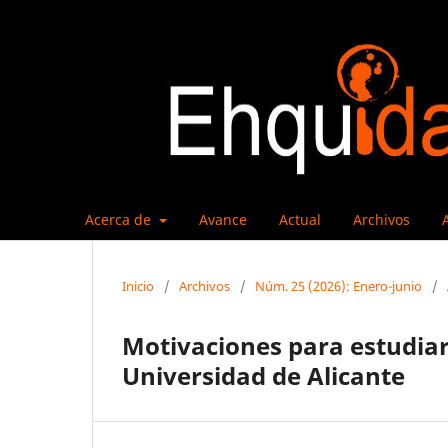
Acerca de
Avance
Actual
Archivos
Inicio
/
Archivos
/
Núm. 25 (2026): Enero-junio
/
Motivaciones para estudiar 
Universidad de Alicante