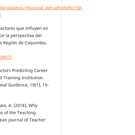
broblanco_trbjsocial_def.pdf/e9d5c130-
5
 Factores que influyen en
ún la perspectiva del
la Región de Coquimbo,
200073
actors Predicting Career
 Training Institution.
onal Guidence, 19(1), 19-
alo, A. (2018), Why
s of the Teaching
ean Journal of Teacher
,