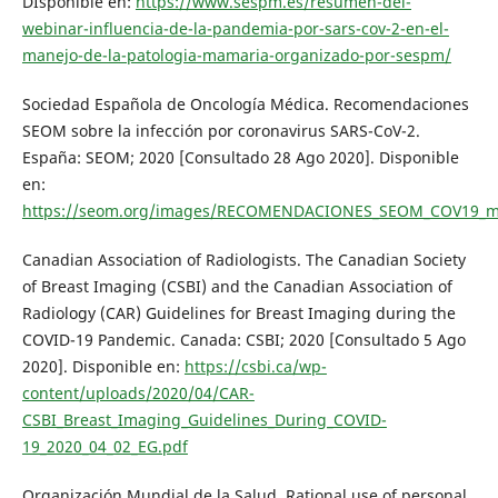
DIsponible en:
https://www.sespm.es/resumen-del-
webinar-influencia-de-la-pandemia-por-sars-cov-2-en-el-
manejo-de-la-patologia-mamaria-organizado-por-sespm/
Sociedad Española de Oncología Médica. Recomendaciones
SEOM sobre la infección por coronavirus SARS-CoV-2.
España: SEOM; 2020 [Consultado 28 Ago 2020]. Disponible
en:
https://seom.org/images/RECOMENDACIONES_SEOM_COV19_m
Canadian Association of Radiologists. The Canadian Society
of Breast Imaging (CSBI) and the Canadian Association of
Radiology (CAR) Guidelines for Breast Imaging during the
COVID-19 Pandemic. Canada: CSBI; 2020 [Consultado 5 Ago
2020]. Disponible en:
https://csbi.ca/wp-
content/uploads/2020/04/CAR-
CSBI_Breast_Imaging_Guidelines_During_COVID-
19_2020_04_02_EG.pdf
Organización Mundial de la Salud. Rational use of personal