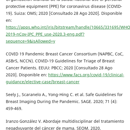
protective equipment (PPE) for coronavirus disease (COVID-
19). Suiza: OMS; 2020 [Consultado 28 Ago 2020]. Disponible
en:
https://apps.who.int/iris/bitstream/handle/10665/331695/WHO
2019-nCov-IPC_PPE_use-2020.3-eng.pdf?
sequence=9&isAllowed=y
COVID 19 Pandemic Breast Cancer Consortium (NAPBC, CoC,
ASBrS, NCCN). COVID-19 Guidelines for Triage of Breast
Cancer Patients. EEUU: PBCC; 2020 [Consultado 28 Ago
2020]. Disponible en:
https://www.facs.org/covid-19/clinical-
guidance/elective-case/breast-cancer
Seely J., Scaranelo A., Yong-Hing C. et al. Safe Guidelines for
Breast Imaging During the Pandemic. SAGE. 2020; 71 (4):
459-469.
Iranzo González V. Abordaje multidisciplinar del tratamiento
neoadyuvante del cáncer de mama. SEOM. 2020.