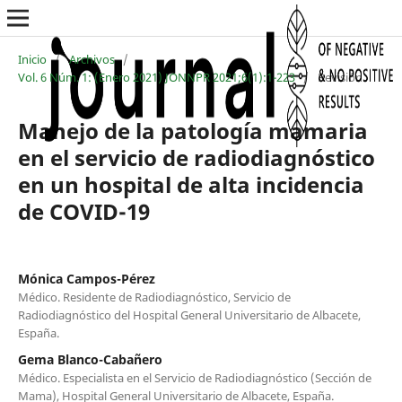
Inicio
/
Archivos
/
Vol. 6 Núm. 1: (Enero 2021) JONNPR 2021;6(1):1-223
/
Revisión
Manejo de la patología mamaria
en el servicio de radiodiagnóstico
en un hospital de alta incidencia
de COVID-19
Mónica Campos-Pérez
Médico. Residente de Radiodiagnóstico, Servicio de
Radiodiagnóstico del Hospital General Universitario de Albacete,
España.
Gema Blanco-Cabañero
Médico. Especialista en el Servicio de Radiodiagnóstico (Sección de
Mama), Hospital General Universitario de Albacete, España.