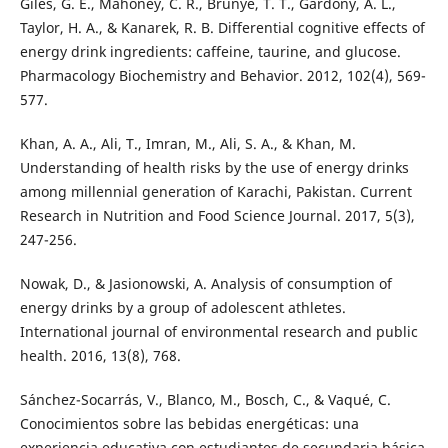
Giles, G. E., Mahoney, C. R., Brunyé, T. T., Gardony, A. L.,
Taylor, H. A., & Kanarek, R. B. Differential cognitive effects of
energy drink ingredients: caffeine, taurine, and glucose.
Pharmacology Biochemistry and Behavior. 2012, 102(4), 569-
577.
Khan, A. A., Ali, T., Imran, M., Ali, S. A., & Khan, M.
Understanding of health risks by the use of energy drinks
among millennial generation of Karachi, Pakistan. Current
Research in Nutrition and Food Science Journal. 2017, 5(3),
247-256.
Nowak, D., & Jasionowski, A. Analysis of consumption of
energy drinks by a group of adolescent athletes.
International journal of environmental research and public
health. 2016, 13(8), 768.
Sánchez-Socarrás, V., Blanco, M., Bosch, C., & Vaqué, C.
Conocimientos sobre las bebidas energéticas: una
experiencia educativa con estudiantes de secundaria básica