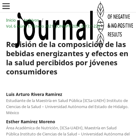
Inicio
/
Archivos
/
Vol. 6 Núm. 1: (Enero 2021) JONNPR 2021;6(1):1-223
/
Revisión
Revisión de la composición de las
bebidas energizantes y efectos en
la salud percibidos por jóvenes
consumidores
Luis Arturo Rivera Ramirez
Estudiante de la Maestría en Salud Pública (ICSa-UAEH) Instituto de
Ciencias de la Salud – Universidad Autónoma del Estado de Hidalgo.
México
Esther Ramirez Moreno
Área Académica de Nutrición, (ICSa-UAEH), Maestría en Salud
Pública Instituto de Ciencias de la Salud – Universidad Autónoma del