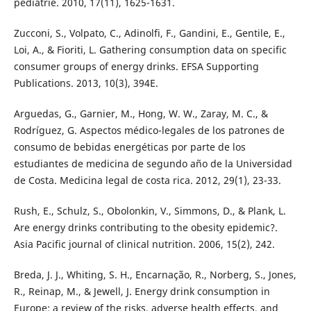
pediatrie. 2010, 17(11), 1625-1631.
Zucconi, S., Volpato, C., Adinolfi, F., Gandini, E., Gentile, E.,
Loi, A., & Fioriti, L. Gathering consumption data on specific
consumer groups of energy drinks. EFSA Supporting
Publications. 2013, 10(3), 394E.
Arguedas, G., Garnier, M., Hong, W. W., Zaray, M. C., &
Rodríguez, G. Aspectos médico-legales de los patrones de
consumo de bebidas energéticas por parte de los
estudiantes de medicina de segundo año de la Universidad
de Costa. Medicina legal de costa rica. 2012, 29(1), 23-33.
Rush, E., Schulz, S., Obolonkin, V., Simmons, D., & Plank, L.
Are energy drinks contributing to the obesity epidemic?.
Asia Pacific journal of clinical nutrition. 2006, 15(2), 242.
Breda, J. J., Whiting, S. H., Encarnação, R., Norberg, S., Jones,
R., Reinap, M., & Jewell, J. Energy drink consumption in
Europe: a review of the risks, adverse health effects, and