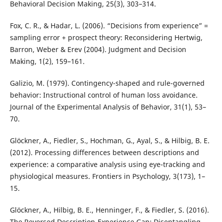
Behavioral Decision Making, 25(3), 303–314.
Fox, C. R., & Hadar, L. (2006). “Decisions from experience” =
sampling error + prospect theory: Reconsidering Hertwig,
Barron, Weber & Erev (2004). Judgment and Decision
Making, 1(2), 159–161.
Galizio, M. (1979). Contingency-shaped and rule-governed
behavior: Instructional control of human loss avoidance.
Journal of the Experimental Analysis of Behavior, 31(1), 53–
70.
Glöckner, A., Fiedler, S., Hochman, G., Ayal, S., & Hilbig, B. E.
(2012). Processing differences between descriptions and
experience: a comparative analysis using eye-tracking and
physiological measures. Frontiers in Psychology, 3(173), 1–
15.
Glöckner, A., Hilbig, B. E., Henninger, F., & Fiedler, S. (2016).
The Reversed Description-Experience Gap: Disentangling