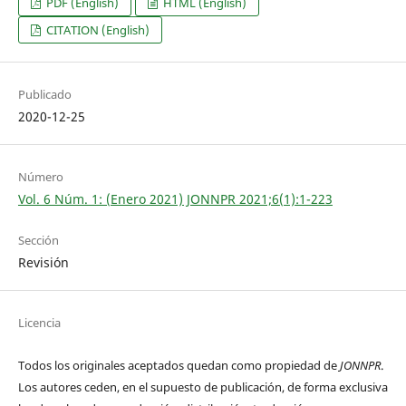
PDF (English)
HTML (English)
CITATION (English)
Publicado
2020-12-25
Número
Vol. 6 Núm. 1: (Enero 2021) JONNPR 2021;6(1):1-223
Sección
Revisión
Licencia
Todos los originales aceptados quedan como propiedad de
JONNPR
.
Los autores ceden, en el supuesto de publicación, de forma exclusiva