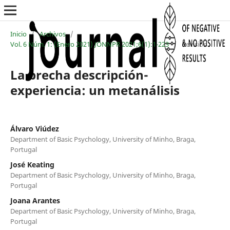
Inicio
/
Archivos
/
Vol. 6 Núm. 1: (Enero 2021) JONNPR 2021;6(1):1-223
/
Revisión
La brecha descripción-
experiencia: un metanálisis
Álvaro Viúdez
Department of Basic Psychology, University of Minho, Braga,
Portugal
José Keating
Department of Basic Psychology, University of Minho, Braga,
Portugal
Joana Arantes
Department of Basic Psychology, University of Minho, Braga,
Portugal