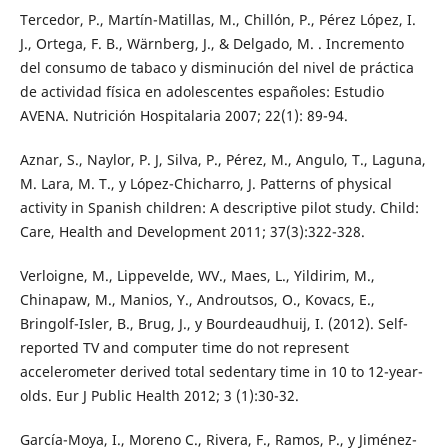
Tercedor, P., Martín-Matillas, M., Chillón, P., Pérez López, I.
J., Ortega, F. B., Wärnberg, J., & Delgado, M. . Incremento
del consumo de tabaco y disminución del nivel de práctica
de actividad física en adolescentes españoles: Estudio
AVENA. Nutrición Hospitalaria 2007; 22(1): 89-94.
Aznar, S., Naylor, P. J, Silva, P., Pérez, M., Angulo, T., Laguna,
M. Lara, M. T., y López-Chicharro, J. Patterns of physical
activity in Spanish children: A descriptive pilot study. Child:
Care, Health and Development 2011; 37(3):322-328.
Verloigne, M., Lippevelde, WV., Maes, L., Yildirim, M.,
Chinapaw, M., Manios, Y., Androutsos, O., Kovacs, E.,
Bringolf-Isler, B., Brug, J., y Bourdeaudhuij, I. (2012). Self-
reported TV and computer time do not represent
accelerometer derived total sedentary time in 10 to 12-year-
olds. Eur J Public Health 2012; 3 (1):30-32.
García-Moya, I., Moreno C., Rivera, F., Ramos, P., y Jiménez-