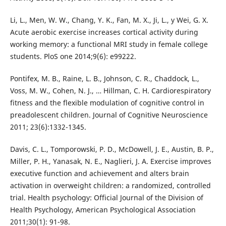
Li, L., Men, W. W., Chang, Y. K., Fan, M. X., Ji, L., y Wei, G. X.
Acute aerobic exercise increases cortical activity during
working memory: a functional MRI study in female college
students. PloS one 2014;9(6): e99222.
Pontifex, M. B., Raine, L. B., Johnson, C. R., Chaddock, L.,
Voss, M. W., Cohen, N. J., … Hillman, C. H. Cardiorespiratory
fitness and the flexible modulation of cognitive control in
preadolescent children. Journal of Cognitive Neuroscience
2011; 23(6):1332-1345.
Davis, C. L., Tomporowski, P. D., McDowell, J. E., Austin, B. P.,
Miller, P. H., Yanasak, N. E., Naglieri, J. A. Exercise improves
executive function and achievement and alters brain
activation in overweight children: a randomized, controlled
trial. Health psychology: Official Journal of the Division of
Health Psychology, American Psychological Association
2011;30(1): 91-98.