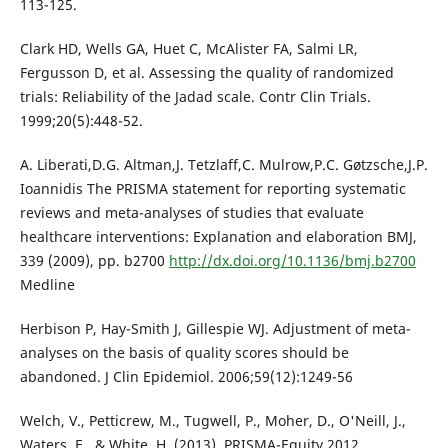
113-125.
Clark HD, Wells GA, Huet C, McAlister FA, Salmi LR,
Fergusson D, et al. Assessing the quality of randomized
trials: Reliability of the Jadad scale. Contr Clin Trials.
1999;20(5):448-52.
A. Liberati,D.G. Altman,J. Tetzlaff,C. Mulrow,P.C. Gøtzsche,J.P.
Ioannidis The PRISMA statement for reporting systematic
reviews and meta-analyses of studies that evaluate
healthcare interventions: Explanation and elaboration BMJ,
339 (2009), pp. b2700
http://dx.doi.org/10.1136/bmj.b2700
Medline
Herbison P, Hay-Smith J, Gillespie WJ. Adjustment of meta-
analyses on the basis of quality scores should be
abandoned. J Clin Epidemiol. 2006;59(12):1249-56
Welch, V., Petticrew, M., Tugwell, P., Moher, D., O'Neill, J.,
Waters, E., & White, H. (2013). PRISMA-Equity 2012