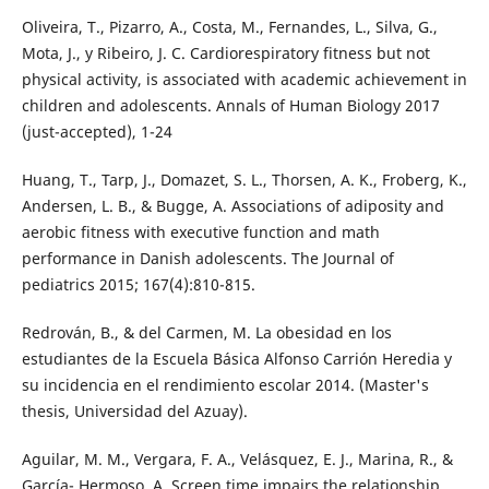
Oliveira, T., Pizarro, A., Costa, M., Fernandes, L., Silva, G.,
Mota, J., y Ribeiro, J. C. Cardiorespiratory fitness but not
physical activity, is associated with academic achievement in
children and adolescents. Annals of Human Biology 2017
(just-accepted), 1-24
Huang, T., Tarp, J., Domazet, S. L., Thorsen, A. K., Froberg, K.,
Andersen, L. B., & Bugge, A. Associations of adiposity and
aerobic fitness with executive function and math
performance in Danish adolescents. The Journal of
pediatrics 2015; 167(4):810-815.
Redrován, B., & del Carmen, M. La obesidad en los
estudiantes de la Escuela Básica Alfonso Carrión Heredia y
su incidencia en el rendimiento escolar 2014. (Master's
thesis, Universidad del Azuay).
Aguilar, M. M., Vergara, F. A., Velásquez, E. J., Marina, R., &
García- Hermoso, A. Screen time impairs the relationship