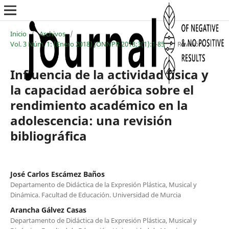
Inicio
/
Archivos
/
Vol. 3 Núm. 1: (Enero 2018) JONNPR 2018;3(1):1-85
/
Revisión
Influencia de la actividad física y
la capacidad aeróbica sobre el
rendimiento académico en la
adolescencia: una revisión
bibliográfica
José Carlos Escámez Baños
Departamento de Didáctica de la Expresión Plástica, Musical y
Dinámica. Facultad de Educación. Universidad de Murcia
Arancha Gálvez Casas
Departamento de Didáctica de la Expresión Plástica, Musical y