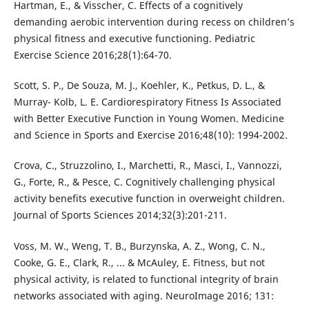
Hartman, E., & Visscher, C. Effects of a cognitively
demanding aerobic intervention during recess on children’s
physical fitness and executive functioning. Pediatric
Exercise Science 2016;28(1):64-70.
Scott, S. P., De Souza, M. J., Koehler, K., Petkus, D. L., &
Murray- Kolb, L. E. Cardiorespiratory Fitness Is Associated
with Better Executive Function in Young Women. Medicine
and Science in Sports and Exercise 2016;48(10): 1994-2002.
Crova, C., Struzzolino, I., Marchetti, R., Masci, I., Vannozzi,
G., Forte, R., & Pesce, C. Cognitively challenging physical
activity benefits executive function in overweight children.
Journal of Sports Sciences 2014;32(3):201-211.
Voss, M. W., Weng, T. B., Burzynska, A. Z., Wong, C. N.,
Cooke, G. E., Clark, R., ... & McAuley, E. Fitness, but not
physical activity, is related to functional integrity of brain
networks associated with aging. NeuroImage 2016; 131: