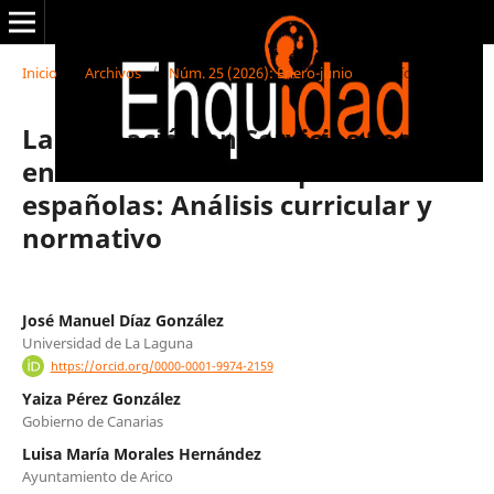
Inicio
/
Archivos
/
Núm. 25 (2026): Enero-junio
/
Artículos
La formación en Servicios Sociales
en las universidades públicas
españolas: Análisis curricular y
normativo
José Manuel Díaz González
Universidad de La Laguna
https://orcid.org/0000-0001-9974-2159
Yaiza Pérez González
Gobierno de Canarias
Luisa María Morales Hernández
Ayuntamiento de Arico