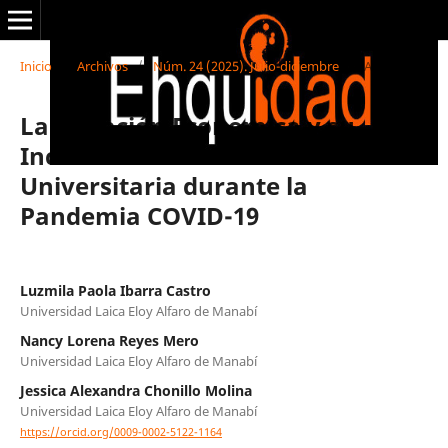
Inicio
/
Archivos
/
Núm. 24 (2025). Julio-diciembre
/
Artículos
La Situación Económica y su
Incidencia en la Deserción
Universitaria durante la
Pandemia COVID-19
Luzmila Paola Ibarra Castro
Universidad Laica Eloy Alfaro de Manabí
Nancy Lorena Reyes Mero
Universidad Laica Eloy Alfaro de Manabí
Jessica Alexandra Chonillo Molina
Universidad Laica Eloy Alfaro de Manabí
https://orcid.org/0009-0002-5122-1164