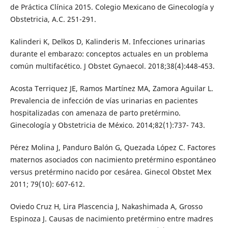
de Práctica Clínica 2015. Colegio Mexicano de Ginecología y
Obstetricia, A.C. 251-291.
Kalinderi K, Delkos D, Kalinderis M. Infecciones urinarias
durante el embarazo: conceptos actuales en un problema
común multifacético. J Obstet Gynaecol. 2018;38(4):448-453.
Acosta Terriquez JE, Ramos Martínez MA, Zamora Aguilar L.
Prevalencia de infección de vías urinarias en pacientes
hospitalizadas con amenaza de parto pretérmino.
Ginecología y Obstetricia de México. 2014;82(1):737- 743.
Pérez Molina J, Panduro Balón G, Quezada López C. Factores
maternos asociados con nacimiento pretérmino espontáneo
versus pretérmino nacido por cesárea. Ginecol Obstet Mex
2011; 79(10): 607-612.
Oviedo Cruz H, Lira Plascencia J, Nakashimada A, Grosso
Espinoza J. Causas de nacimiento pretérmino entre madres