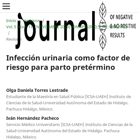
Inicio
/
Archivos
/
Vol. 5 Núm. 11: (NOVIEMBRE 2020) JONNPR 2020;5(11):1262-1463
/
Revisión
Infección urinaria como factor de
riesgo para parto pretérmino
Olga Daniela Torres Lestrade
Estudiante de la Maestría en Salud Pública [ICSA-UAEH] Instituto de
Ciencias de la Salud-Universidad Autónoma del Estado de Hidalgo.
Pachuca Hidalgo, México.
Iván Hernández Pacheco
Servicio Médico Universitario [ICSA-UAEH] Instituto de Ciencias de la
Salud-Universidad Autónoma del Estado de Hidalgo. Pachuca
Hidalgo, México.