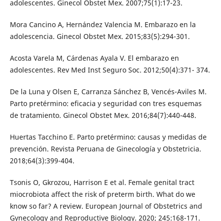
adolescentes. Ginecol Obstet Mex. 2007;75(1):17-23.
Mora Cancino A, Hernández Valencia M. Embarazo en la
adolescencia. Ginecol Obstet Mex. 2015;83(5):294-301.
Acosta Varela M, Cárdenas Ayala V. El embarazo en
adolescentes. Rev Med Inst Seguro Soc. 2012;50(4):371- 374.
De la Luna y Olsen E, Carranza Sánchez B, Vencés-Aviles M.
Parto pretérmino: eficacia y seguridad con tres esquemas
de tratamiento. Ginecol Obstet Mex. 2016;84(7):440-448.
Huertas Tacchino E. Parto pretérmino: causas y medidas de
prevención. Revista Peruana de Ginecología y Obstetricia.
2018;64(3):399-404.
Tsonis O, Gkrozou, Harrison E et al. Female genital tract
miocrobiota affect the risk of preterm birth. What do we
know so far? A review. European Journal of Obstetrics and
Gynecology and Reproductive Biology. 2020; 245:168-171.