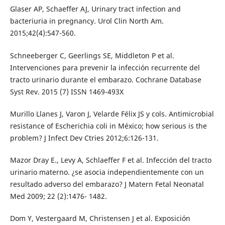
Glaser AP, Schaeffer AJ, Urinary tract infection and
bacteriuria in pregnancy. Urol Clin North Am.
2015;42(4):547-560.
Schneeberger C, Geerlings SE, Middleton P et al.
Intervenciones para prevenir la infección recurrente del
tracto urinario durante el embarazo. Cochrane Database
Syst Rev. 2015 (7) ISSN 1469-493X
Murillo Llanes J, Varon J, Velarde Félix JS y cols. Antimicrobial
resistance of Escherichia coli in México; how serious is the
problem? J Infect Dev Ctries 2012;6:126-131.
Mazor Dray E., Levy A, Schlaeffer F et al. Infección del tracto
urinario materno. ¿se asocia independientemente con un
resultado adverso del embarazo? J Matern Fetal Neonatal
Med 2009; 22 (2):1476- 1482.
Dom Y, Vestergaard M, Christensen J et al. Exposición