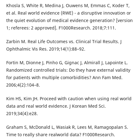
Khosla S, White R, Medina J, Ouwens M, Emmas C, Koder T,
et al. Real world evidence (RWE) - a disruptive innovation or
the quiet evolution of medical evidence generation? [version
1; referees: 2 approved]. F1000Research. 2018;7:111.
Zarbin M. Real Life Outcomes vs. Clinical Trial Results. J
Ophthalmic Vis Res. 2019;14(1):88–92.
Fortin M, Dionne J, Pinho G, Gignac J, Almirall J, Lapointe L.
Randomized controlled trials: Do they have external validity
for patients with multiple comorbidities? Ann Fam Med.
2006;4(2):104–8.
Kim HS, Kim JH. Proceed with caution when using real world
data and real world evidence. J Korean Med Sci.
2019;34(4):e28.
Graham S, McDonald L, Wasiak R, Lees M, Ramagopalan S.
Time to really share realworld data? F1000Research.