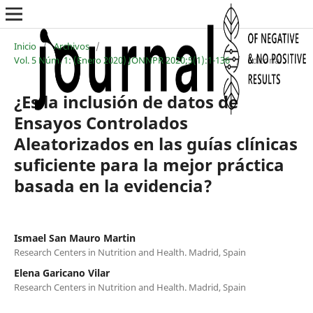
Inicio
/
Archivos
/
Vol. 5 Núm. 1: (Enero 2020) JONNPR 2020;5(1):1-136
/
Editorial
¿Es la inclusión de datos de
Ensayos Controlados
Aleatorizados en las guías clínicas
suficiente para la mejor práctica
basada en la evidencia?
Ismael San Mauro Martin
Research Centers in Nutrition and Health. Madrid, Spain
Elena Garicano Vilar
Research Centers in Nutrition and Health. Madrid, Spain