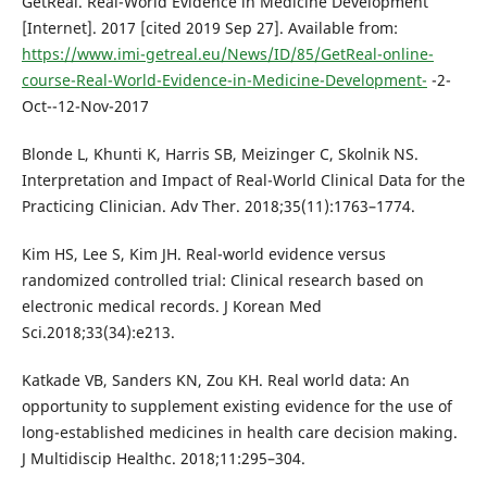
GetReal. Real-World Evidence in Medicine Development
[Internet]. 2017 [cited 2019 Sep 27]. Available from:
https://www.imi-getreal.eu/News/ID/85/GetReal-online-
course-Real-World-Evidence-in-Medicine-Development-
-2-
Oct--12-Nov-2017
Blonde L, Khunti K, Harris SB, Meizinger C, Skolnik NS.
Interpretation and Impact of Real-World Clinical Data for the
Practicing Clinician. Adv Ther. 2018;35(11):1763–1774.
Kim HS, Lee S, Kim JH. Real-world evidence versus
randomized controlled trial: Clinical research based on
electronic medical records. J Korean Med
Sci.2018;33(34):e213.
Katkade VB, Sanders KN, Zou KH. Real world data: An
opportunity to supplement existing evidence for the use of
long-established medicines in health care decision making.
J Multidiscip Healthc. 2018;11:295–304.