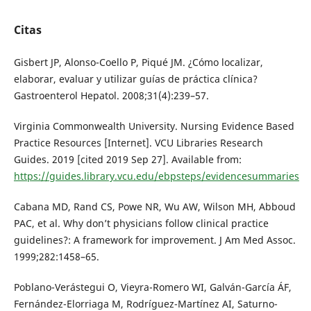
Citas
Gisbert JP, Alonso-Coello P, Piqué JM. ¿Cómo localizar,
elaborar, evaluar y utilizar guías de práctica clínica?
Gastroenterol Hepatol. 2008;31(4):239–57.
Virginia Commonwealth University. Nursing Evidence Based
Practice Resources [Internet]. VCU Libraries Research
Guides. 2019 [cited 2019 Sep 27]. Available from:
https://guides.library.vcu.edu/ebpsteps/evidencesummaries
Cabana MD, Rand CS, Powe NR, Wu AW, Wilson MH, Abboud
PAC, et al. Why don’t physicians follow clinical practice
guidelines?: A framework for improvement. J Am Med Assoc.
1999;282:1458–65.
Poblano-Verástegui O, Vieyra-Romero WI, Galván-García ÁF,
Fernández-Elorriaga M, Rodríguez-Martínez AI, Saturno-