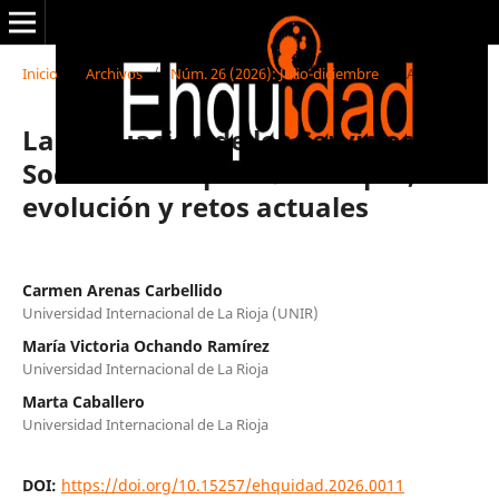
Inicio
/
Archivos
/
Núm. 26 (2026): Julio-diciembre
/
Artículos
La evaluación de los Servicios
Sociales en España: concepto,
evolución y retos actuales
Carmen Arenas Carbellido
Universidad Internacional de La Rioja (UNIR)
María Victoria Ochando Ramírez
Universidad Internacional de La Rioja
Marta Caballero
Universidad Internacional de La Rioja
DOI:
https://doi.org/10.15257/ehquidad.2026.0011