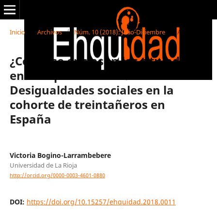
Inicio
/
Archivos
/
Núm. 10 (2018): Julio-Diciembre
/
Artículos
¿Cómo se enclasan los titulados
en tiempos de crisis?
Desigualdades sociales en la
cohorte de treintañeros en
España
Victoria Bogino-Larrambebere
Universidad de La Rioja
http://orcid.org/0000-0003-4601-0880
DOI:
https://doi.org/10.15257/ehquidad.2018.0011