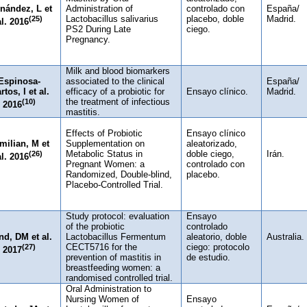
nández, L et
Administration of
controlado con
España/
(25)
Lactobacillus salivarius
placebo, doble
Madrid.
al. 2016
PS2 During Late
ciego.
Pregnancy.
Milk and blood biomarkers
Espinosa-
associated to the clinical
España/
rtos, I et al.
efficacy of a probiotic for
Ensayo clínico.
Madrid.
(10)
the treatment of infectious
2016
mastitis.
Effects of Probiotic
Ensayo clínico
milian, M et
Supplementation on
aleatorizado,
(26)
Metabolic Status in
doble ciego,
Irán.
al. 2016
Pregnant Women: a
controlado con
Randomized, Double-blind,
placebo.
Placebo-Controlled Trial.
Study protocol: evaluation
Ensayo
of the probiotic
controlado
d, DM et al.
Lactobacillus Fermentum
aleatorio, doble
Australia.
(27)
CECT5716 for the
ciego: protocolo
2017
prevention of mastitis in
de estudio.
breastfeeding women: a
randomised controlled trial.
Oral Administration to
Nursing Women of
Ensayo