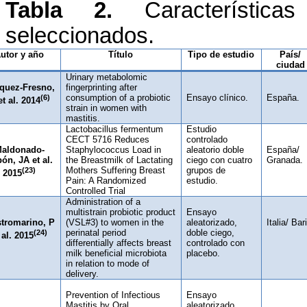
Tabla 2.
Características
seleccionados.
utor y año
Título
Tipo de estudio
País/
ciudad
Urinary metabolomic
quez-Fresno,
fingerprinting after
(6)
consumption of a probiotic
Ensayo clínico.
España.
et al. 2014
strain in women with
mastitis.
Lactobacillus fermentum
Estudio
CECT 5716 Reduces
controlado
aldonado-
Staphylococcus Load in
aleatorio doble
España/
ón, JA et al.
the Breastmilk of Lactating
ciego con cuatro
Granada.
(23)
Mothers Suffering Breast
grupos de
2015
Pain: A Randomized
estudio.
Controlled Trial
Administration of a
multistrain probiotic product
Ensayo
tromarino, P
(VSL#3) to women in the
aleatorizado,
Italia/ Bari
(24)
perinatal period
doble ciego,
 al. 2015
differentially affects breast
controlado con
milk beneficial microbiota
placebo.
in relation to mode of
delivery.
Prevention of Infectious
Ensayo
Mastitis by Oral
aleatorizado,