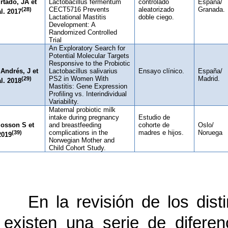
rtado, JA et
Lactobacillus fermentum
controlado
España/
(28)
CECT5716 Prevents
aleatorizado
Granada.
al. 2017
Lactational Mastitis
doble ciego.
Development: A
Randomized Controlled
Trial
An Exploratory Search for
Potential Molecular Targets
Responsive to the Probiotic
 Andrés, J et
Lactobacillus salivarius
Ensayo clínico.
España/
(29)
PS2 in Women With
Madrid.
al. 2018
Mastitis: Gene Expression
Profiling vs. Interindividual
Variability.
Maternal probiotic milk
intake during pregnancy
Estudio de
losson S et
and breastfeeding
cohorte de
Oslo/
(39)
complications in the
madres e hijos.
Noruega
2019
Norwegian Mother and
Child Cohort Study.
Fuente: Elaboración propia.
En la revisión de los dist
existen una serie de difer